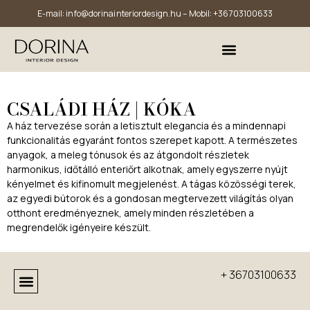
E-mail:
info@dorinainteriordesign.hu
– Mobil:
+36703100633
CSALÁDI HÁZ | KÓKA
A ház tervezése során a letisztult elegancia és a mindennapi
funkcionalitás egyaránt fontos szerepet kapott. A természetes
anyagok, a meleg tónusok és az átgondolt részletek
harmonikus, időtálló enteriőrt alkotnak, amely egyszerre nyújt
kényelmet és kifinomult megjelenést. A tágas közösségi terek,
az egyedi bútorok és a gondosan megtervezett világítás olyan
otthont eredményeznek, amely minden részletében a
megrendelők igényeire készült.
+ 36703100633