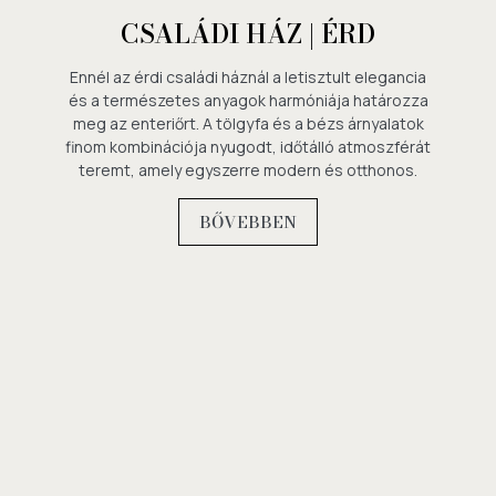
CSALÁDI HÁZ | ÉRD
Ennél az érdi családi háznál a letisztult elegancia
és a természetes anyagok harmóniája határozza
meg az enteriőrt. A tölgyfa és a bézs árnyalatok
finom kombinációja nyugodt, időtálló atmoszférát
teremt, amely egyszerre modern és otthonos.
BŐVEBBEN