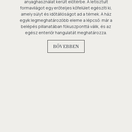
anyaghasználat került előtérbe. A letisztult
formavilágot egy erőteljes kőfelület egészíti ki,
amely súlyt és időtállóságot ad a térnek. A ház
egyik legmeghatározóbb eleme a lépcső: már a
belépés pillanatában fókuszponttá válik, és az
egész enteriőr hangulatát meghatározza.
BŐVEBBEN