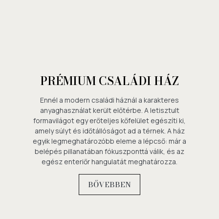
PRÉMIUM CSALÁDI HÁZ
Ennél a modern családi háznál a karakteres
anyaghasználat került előtérbe. A letisztult
formavilágot egy erőteljes kőfelület egészíti ki,
amely súlyt és időtállóságot ad a térnek. A ház
egyik legmeghatározóbb eleme a lépcső: már a
belépés pillanatában fókuszponttá válik, és az
egész enteriőr hangulatát meghatározza.
BŐVEBBEN