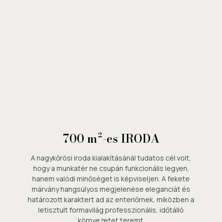
700 m²-es IRODA
A nagykőrösi iroda kialakításánál tudatos cél volt,
hogy a munkatér ne csupán funkcionális legyen,
hanem valódi minőséget is képviseljen. A fekete
márvány hangsúlyos megjelenése eleganciát és
határozott karaktert ad az enteriőrnek, miközben a
letisztult formavilág professzionális, időtálló
környezetet teremt.