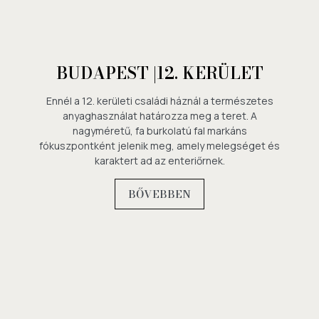
BUDAPEST |12. KERÜLET
Ennél a 12. kerületi családi háznál a természetes
anyaghasználat határozza meg a teret. A
nagyméretű, fa burkolatú fal markáns
fókuszpontként jelenik meg, amely melegséget és
karaktert ad az enteriőrnek.
BŐVEBBEN