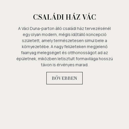
CSALÁDI HÁZ VÁC
A Váci Duna-parton álló családi ház tervezésénél
egy olyan modern, mégis időtálló koncepció
született, amely természetesen simul bele a
környezetébe. A nagy felületeken megjelenő
faanyag melegséget és otthonosságot ad az
épületnek, miközben letisztult formavilága hosszú
távon is érvényes marad.
BŐVEBBEN