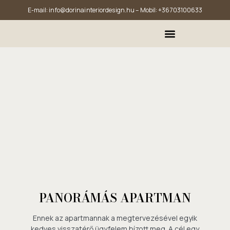
E-mail:
info@dorinainteriordesign.hu
– Mobil:
+36703100633
PANORÁMÁS APARTMAN
Ennek az apartmannak a megtervezésével egyik
kedves visszatérő ügyfelem bízott meg. A cél egy