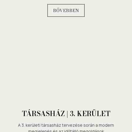
BŐVEBBEN
TÁRSASHÁZ | 3. KERÜLET
A 3. kerületi társasház tervezése során a modern
megjelenés és az időtálló megoldások