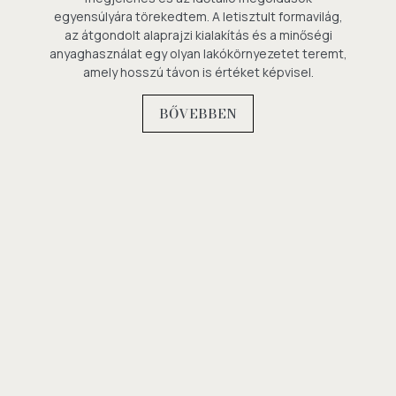
egyensúlyára törekedtem. A letisztult formavilág,
az átgondolt alaprajzi kialakítás és a minőségi
anyaghasználat egy olyan lakókörnyezetet teremt,
amely hosszú távon is értéket képvisel.
BŐVEBBEN